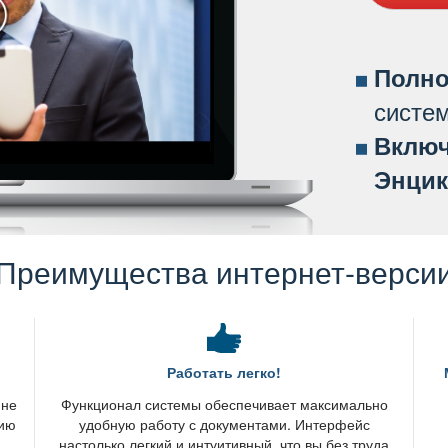
Полно
систе
ключ
Энцик
Преимущества интернет-верси
Работать легко!
 не
Функционал системы обеспечивает максимально
нию
удобную работу с документами. Интерфейс
настолько легкий и интуитивный, что вы без труда