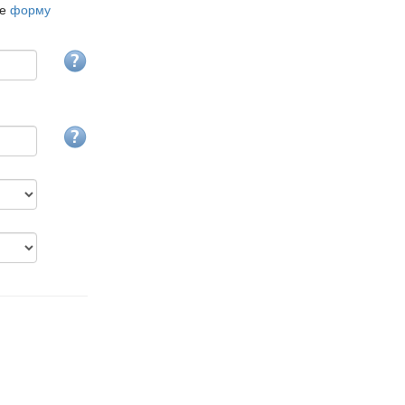
те
форму