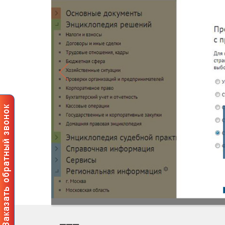
Профес
пользов