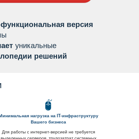
функциональная версия
мы
уникальные
ает
лопедии решений
и
Минимальная нагрузка на IT-инфраструктуру
ашего бизнеса
Для работы с интернет-версией не требуется
ыделенных серверов, трудозатрат системных