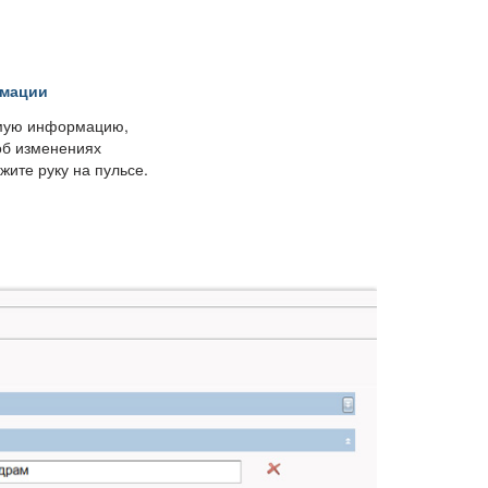
рмации
мую информацию,
об изменениях
жите руку на пульсе.