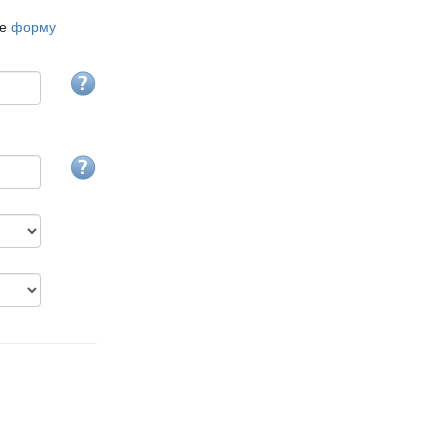
те
форму