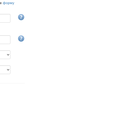
те
форму