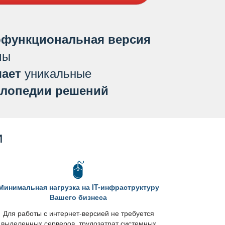
функциональная версия
мы
уникальные
ает
лопедии решений
и
Минимальная нагрузка на IT-инфраструктуру
ашего бизнеса
Для работы с интернет-версией не требуется
ыделенных серверов, трудозатрат системных