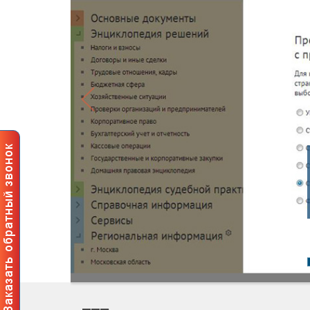
Профе
польз