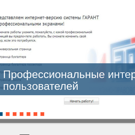
ссиональные интерфейс
ователей