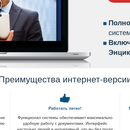
Полно
систе
ключ
Энцик
Преимущества интернет-верси
Работать легко!
 не
Функционал системы обеспечивает максимально
нию
удобную работу с документами. Интерфейс
настолько легкий и интуитивный, что вы без труда