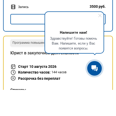
3500 руб.
Запись
Подробнее
Напишите нам!
Здравствуйте! Готовы помочь
Вам. Напишите, если у Вас
Программа повышения квалификации
Заочно
появятся вопросы.
Юрист в закупочной деятельности
Старт
10 августа 2026
Количество часов:
144
часов
Рассрочка без переплат
Спикеры
Рыжова Надежда Борисовна
Милонаец Ольга Викторовна