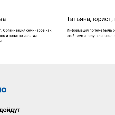
ва
Татьяна, юрист,
". Организация семинаров как
Информация по теме была ра
пно и понятно излагал
этой теме я получила в пол
м
но
дойдут