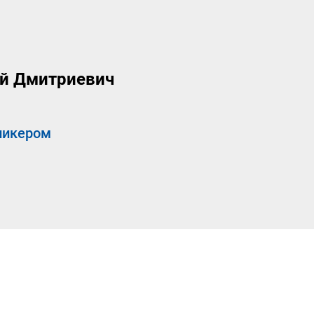
ий Дмитриевич
пикером