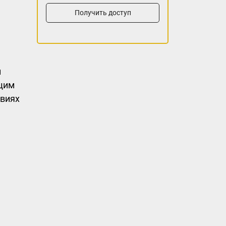
Получить доступ
н
ющим
овиях