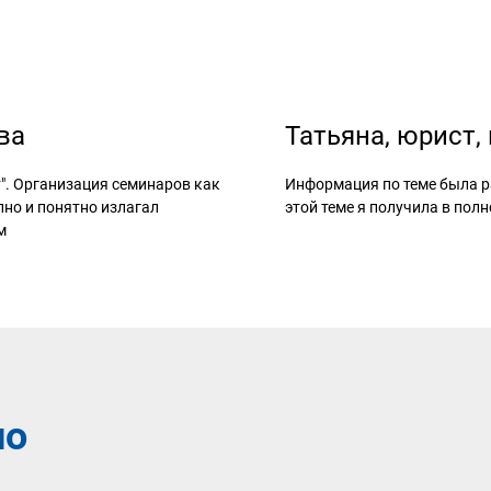
ва
Татьяна, юрист,
". Организация семинаров как
Информация по теме была ра
пно и понятно излагал
этой теме я получила в пол
м
но