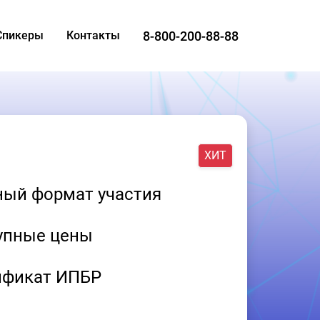
8-800-200-88-88
Спикеры
Контакты
ХИТ
ный формат участия
упные цены
ификат ИПБР