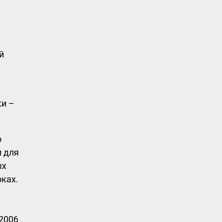
й
ки –
о
и для
ых
рках.
2006