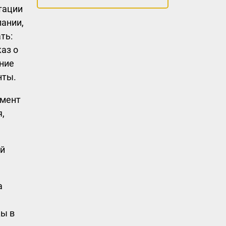
тации
ании,
ть:
аз о
ание
нты.
умент
я,
ый
а
цы в