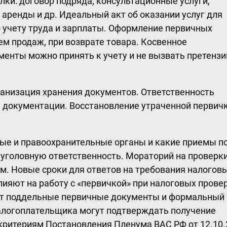
ки: договор подряда, консультационные услуги,
аренды и др. Идеальный акт об оказании услуг для
 учету труда и зарплаты. Оформление первичных
м продаж, при возврате товара. Косвенное
менты можно принять к учету и не вызвать претензи
ганизация хранения документов. Ответственность
е документации. Восстановление утраченной первич
вые и правоохранительные органы и какие приемы п
 уголовную ответственность. Мораторий на проверк
ом. Новые сроки для ответов на требования налогов
ияют на работу с «первичкой» при налоговых прове
т поддельные первичные документы и формальный
алогоплательщика могут подтверждать получение
критериям Постановления Пленума ВАС РФ от 12.10.