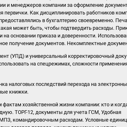
рии и менеджеров компании за оформление докумен
я первички. Как дисциплинировать работников комп
редоставлялись в бухгалтерию своевременно. Печа
какая может быть, чтобы подтвердить расходы. Прик
и на основании приказа и доверенности. Использов
ное получение документов. Некомплектные докуме
мент (УПД) и универсальный корректировочный док
 использовать на спецрежимах, сложности применени
нка налоговых последствий перехода на электронн
вые книжки.
 фактам хозяйственной жизни компании: кто и когд
ную. ТОРГ-12, документы для учета ГСМ, Удобная
и МПЗ, командировочным расходам. Условные едини