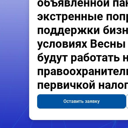
объявленной па
экстренные поп
поддержки бизн
условиях Весны 
будут работать 
правоохранител
первичкой нало
Оставить заявку