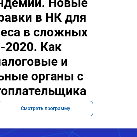
ндемии. Новые
равки в НК для
еса в сложных
-2020. Как
налоговые и
ьные органы с
гоплательщика
Смотреть программу