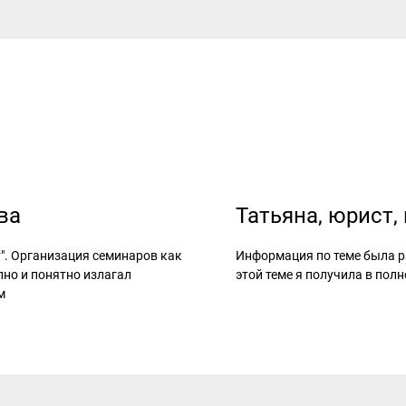
ва
Татьяна, юрист,
". Организация семинаров как
Информация по теме была ра
пно и понятно излагал
этой теме я получила в пол
м