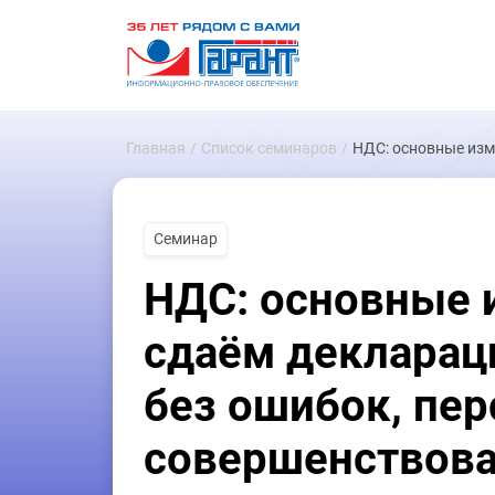
Главная
Список семинаров
НДС: основные изм
Семинар
НДС: основные 
сдаём деклараци
без ошибок, пе
совершенствов