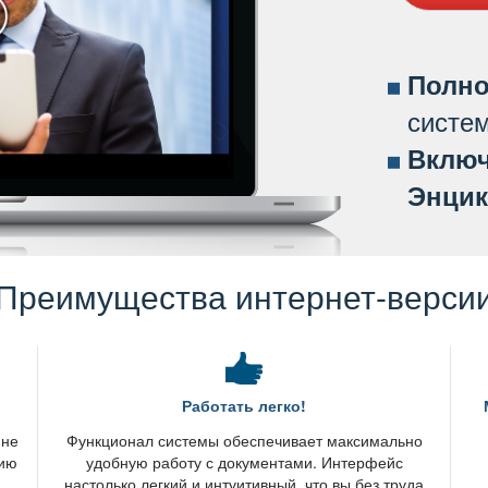
Полно
систе
ключ
Энцик
Преимущества интернет-верси
Работать легко!
 не
Функционал системы обеспечивает максимально
нию
удобную работу с документами. Интерфейс
настолько легкий и интуитивный, что вы без труда