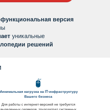
функциональная версия
мы
уникальные
ает
лопедии решений
и
Минимальная нагрузка на IT-инфраструктуру
ашего бизнеса
Для работы с интернет-версией не требуется
ыделенных серверов, трудозатрат системных