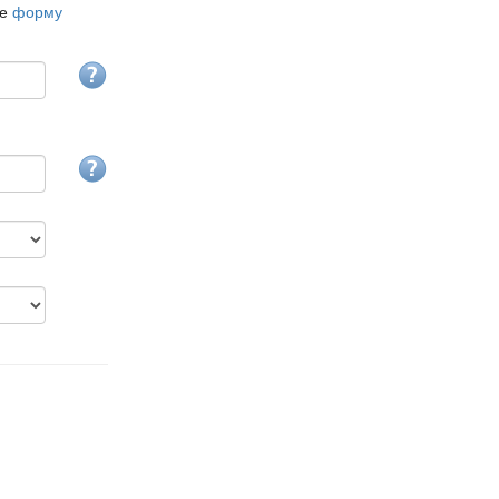
те
форму