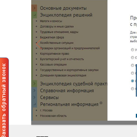
Профе
польз