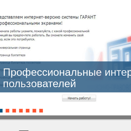
ссиональные интерфейс
ователей