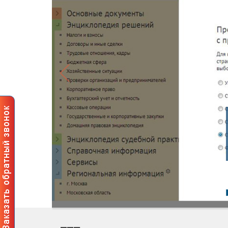
Профес
пользов