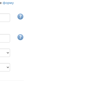
те
форму