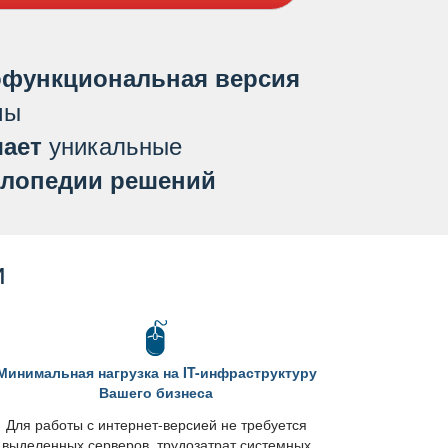
функциональная версия
мы
уникальные
ает
лопедии решений
и
Минимальная нагрузка на IT-инфраструктуру
ашего бизнеса
Для работы с интернет-версией не требуется
ыделенных серверов, трудозатрат системных