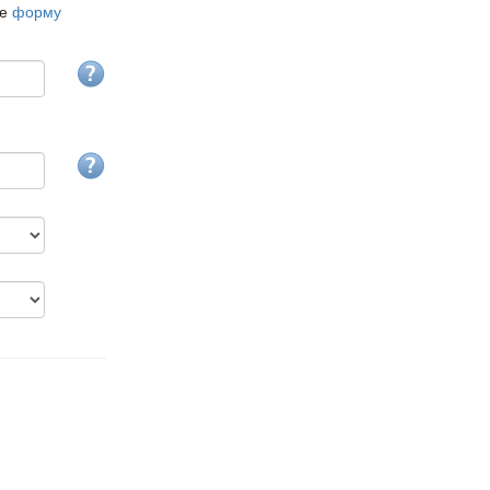
те
форму