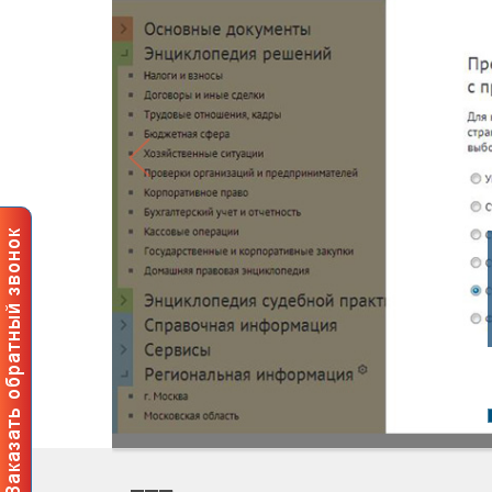
Профе
польз