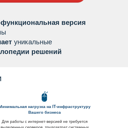
функциональная версия
мы
уникальные
ает
лопедии решений
и
Минимальная нагрузка на IT-инфраструктуру
ашего бизнеса
Для работы с интернет-версией не требуется
ыделенных серверов, трудозатрат системных