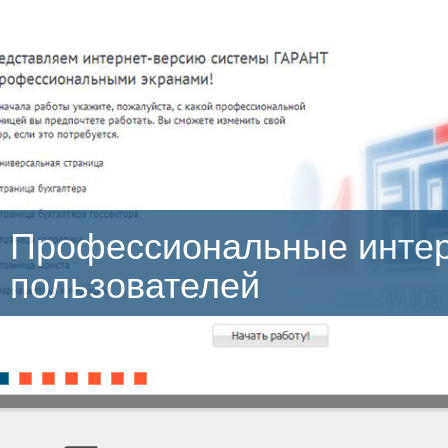
ссиональные интерфейс
ователей