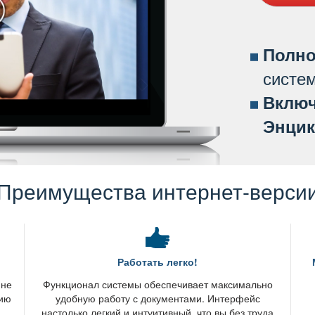
Полно
систе
ключ
Энцик
Преимущества интернет-верси
Работать легко!
 не
Функционал системы обеспечивает максимально
нию
удобную работу с документами. Интерфейс
настолько легкий и интуитивный, что вы без труда