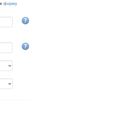
те
форму