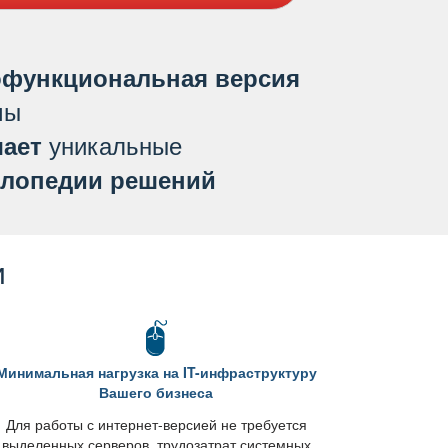
функциональная версия
мы
уникальные
ает
лопедии решений
и
Минимальная нагрузка на IT-инфраструктуру
ашего бизнеса
Для работы с интернет-версией не требуется
ыделенных серверов, трудозатрат системных