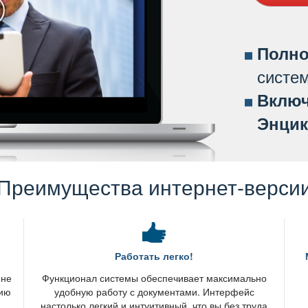
Полно
систе
ключ
Энцик
Преимущества интернет-верси
Работать легко!
 не
Функционал системы обеспечивает максимально
нию
удобную работу с документами. Интерфейс
настолько легкий и интуитивный, что вы без труда