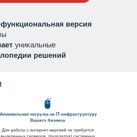
функциональная версия
мы
уникальные
ает
лопедии решений
и
Минимальная нагрузка на IT-инфраструктуру
ашего бизнеса
Для работы с интернет-версией не требуется
ыделенных серверов, трудозатрат системных