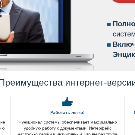
Полно
систе
ключ
Энцик
Преимущества интернет-верси
Работать легко!
 не
Функционал системы обеспечивает максимально
нию
удобную работу с документами. Интерфейс
настолько легкий и интуитивный, что вы без труда