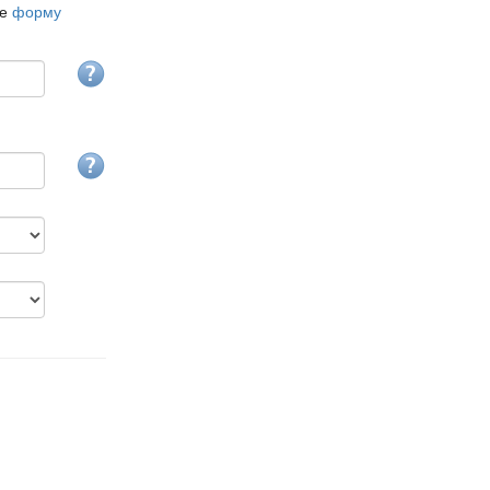
те
форму