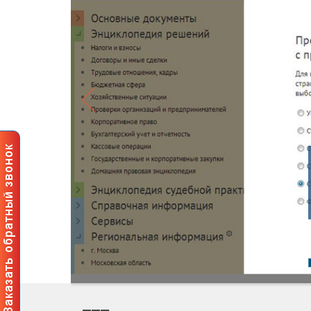
Профес
пользов