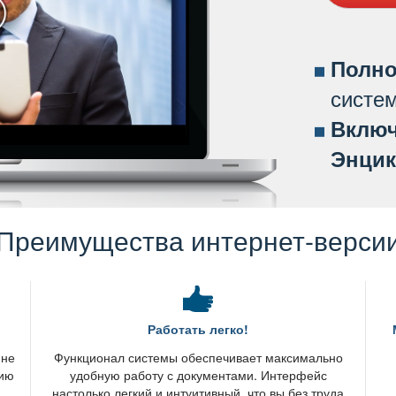
Полно
систе
ключ
Энцик
Преимущества интернет-верси
Работать легко!
 не
Функционал системы обеспечивает максимально
нию
удобную работу с документами. Интерфейс
настолько легкий и интуитивный, что вы без труда