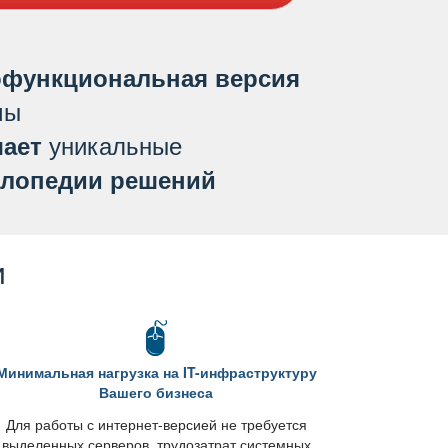
функциональная версия
мы
уникальные
ает
лопедии решений
и
Минимальная нагрузка на IT-инфраструктуру
ашего бизнеса
Для работы с интернет-версией не требуется
ыделенных серверов, трудозатрат системных