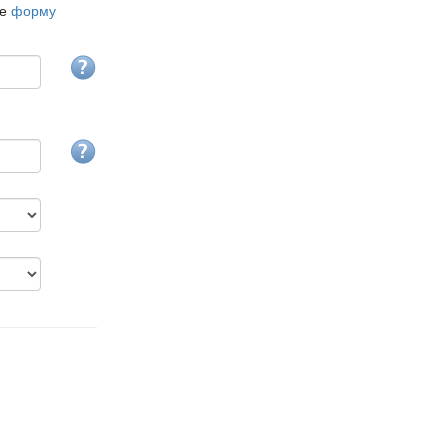
те
форму