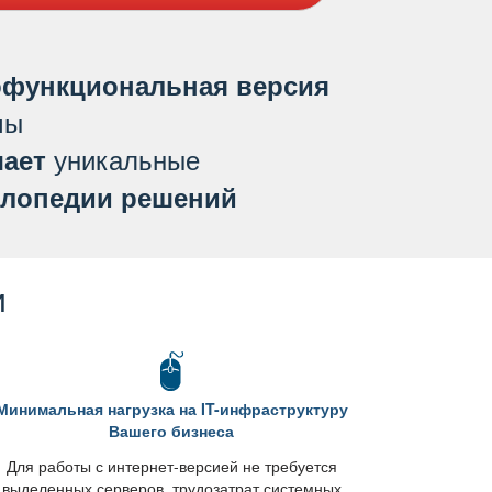
функциональная версия
мы
уникальные
ает
лопедии решений
и
Минимальная нагрузка на IT-инфраструктуру
ашего бизнеса
Для работы с интернет-версией не требуется
ыделенных серверов, трудозатрат системных