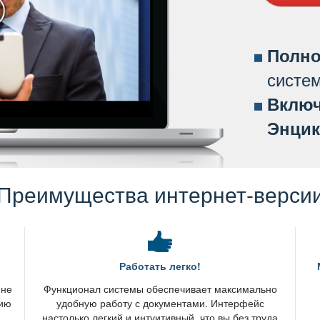
Полно
систе
ключ
Энцик
Преимущества интернет-верси
Работать легко!
 не
Функционал системы обеспечивает максимально
нию
удобную работу с документами. Интерфейс
настолько легкий и интуитивный, что вы без труда