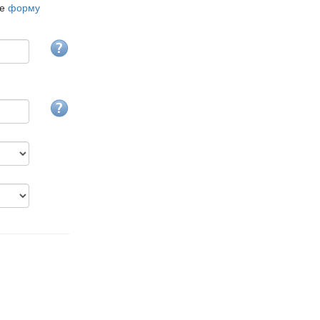
те
форму