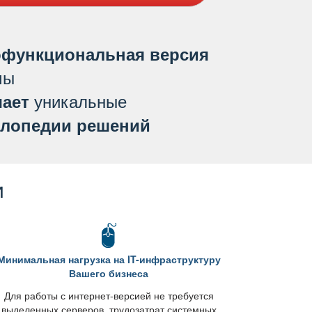
функциональная версия
мы
уникальные
ает
лопедии решений
и
Минимальная нагрузка на IT-инфраструктуру
ашего бизнеса
Для работы с интернет-версией не требуется
ыделенных серверов, трудозатрат системных