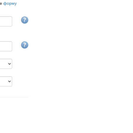
те
форму