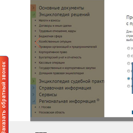
Профе
польз