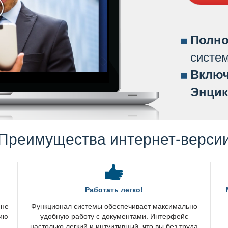
Полно
систе
ключ
Энцик
Преимущества интернет-верси
Работать легко!
 не
Функционал системы обеспечивает максимально
нию
удобную работу с документами. Интерфейс
настолько легкий и интуитивный, что вы без труда