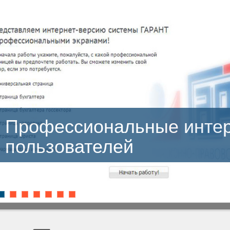
ссиональные интерфейс
ователей