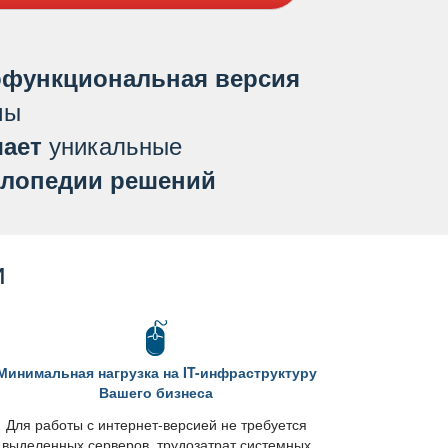
функциональная версия
мы
уникальные
ает
лопедии решений
и
Минимальная нагрузка на IT-инфраструктуру
ашего бизнеса
Для работы с интернет-версией не требуется
ыделенных серверов, трудозатрат системных