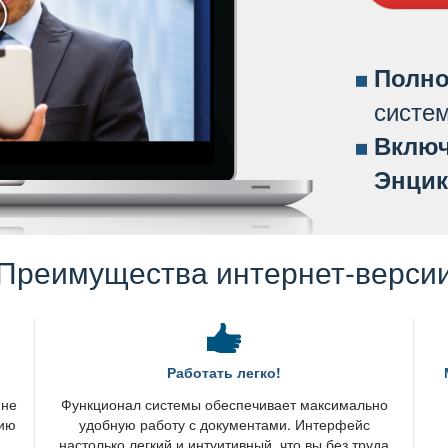
Полно
систе
ключ
Энцик
Преимущества интернет-верси
Работать легко!
 не
Функционал системы обеспечивает максимально
нию
удобную работу с документами. Интерфейс
настолько легкий и интуитивный, что вы без труда