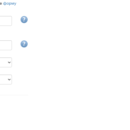
те
форму