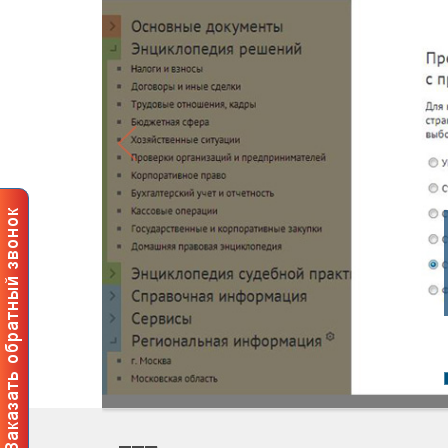
Профе
польз