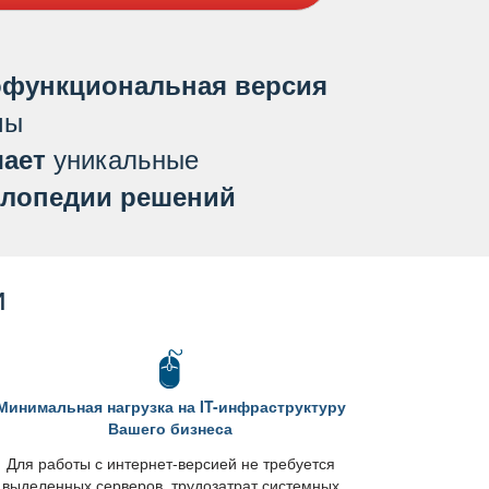
функциональная версия
мы
уникальные
ает
лопедии решений
и
Минимальная нагрузка на IT-инфраструктуру
ашего бизнеса
Для работы с интернет-версией не требуется
ыделенных серверов, трудозатрат системных