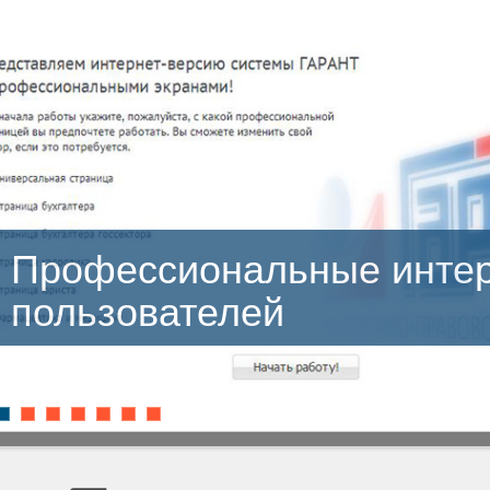
ссиональные интерфейс
ователей