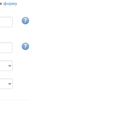
те
форму