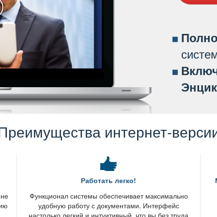
Полно
систе
ключ
Энцик
Преимущества интернет-верси
Работать легко!
 не
Функционал системы обеспечивает максимально
нию
удобную работу с документами. Интерфейс
настолько легкий и интуитивный, что вы без труда