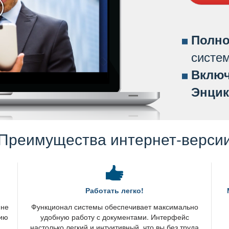
Полно
систе
ключ
Энцик
Преимущества интернет-верси
Работать легко!
 не
Функционал системы обеспечивает максимально
нию
удобную работу с документами. Интерфейс
настолько легкий и интуитивный, что вы без труда