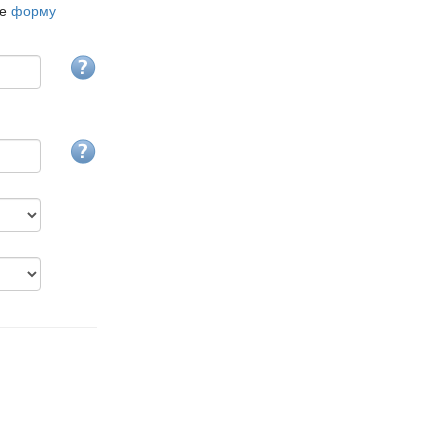
те
форму