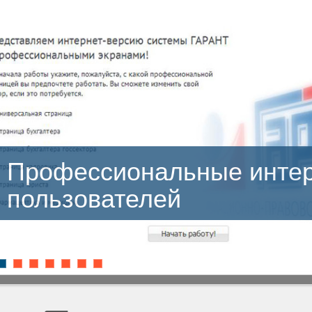
ссиональные интерфейс
ователей