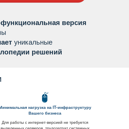
функциональная версия
мы
уникальные
ает
лопедии решений
и
Минимальная нагрузка на IT-инфраструктуру
ашего бизнеса
Для работы с интернет-версией не требуется
ыделенных серверов, трудозатрат системных