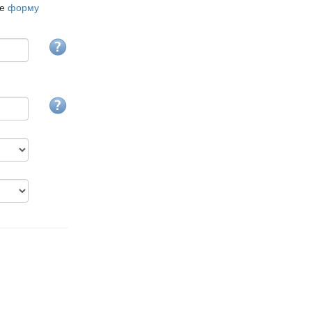
те
форму