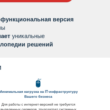
функциональная версия
мы
уникальные
ает
лопедии решений
и
Минимальная нагрузка на IT-инфраструктуру
ашего бизнеса
Для работы с интернет-версией не требуется
ыделенных серверов, трудозатрат системных