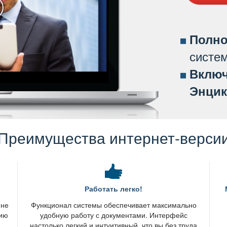
Полно
систе
ключ
Энцик
Преимущества интернет-верси
Работать легко!
 не
Функционал системы обеспечивает максимально
нию
удобную работу с документами. Интерфейс
настолько легкий и интуитивный, что вы без труда