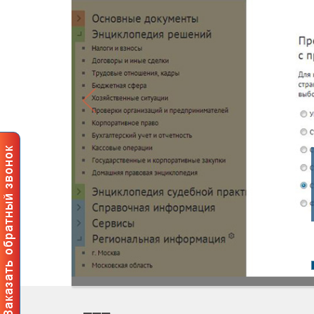
Профе
польз