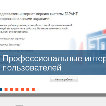
ссиональные интерфейс
ователей