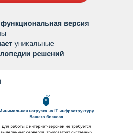
функциональная версия
мы
уникальные
ает
лопедии решений
и
Минимальная нагрузка на IT-инфраструктуру
ашего бизнеса
Для работы с интернет-версией не требуется
ыделенных серверов, трудозатрат системных