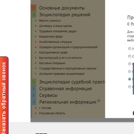
Профес
пользов