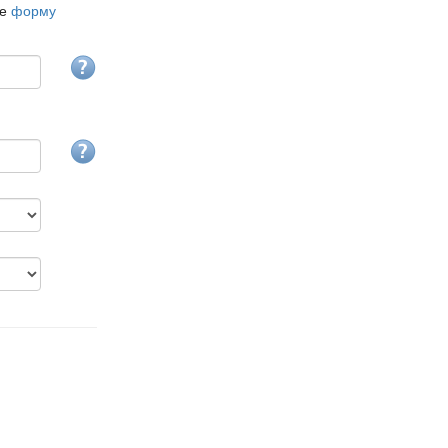
те
форму