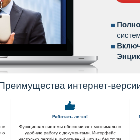
Полно
систе
ключ
Энцик
Преимущества интернет-верси
Работать легко!
 не
Функционал системы обеспечивает максимально
нию
удобную работу с документами. Интерфейс
настолько легкий и интуитивный, что вы без труда