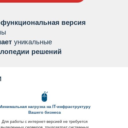
функциональная версия
мы
уникальные
ает
лопедии решений
и
Минимальная нагрузка на IT-инфраструктуру
ашего бизнеса
Для работы с интернет-версией не требуется
ыделенных серверов, трудозатрат системных