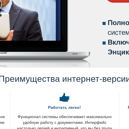
Полно
систе
ключ
Энцик
Преимущества интернет-верси
Работать легко!
 не
Функционал системы обеспечивает максимально
нию
удобную работу с документами. Интерфейс
настолько легкий и интуитивный, что вы без труда