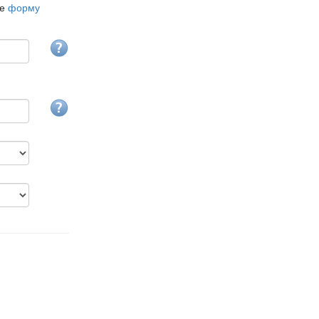
те
форму