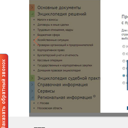
Профес
пользов