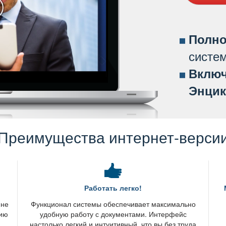
Полно
систе
ключ
Энцик
Преимущества интернет-верси
Работать легко!
 не
Функционал системы обеспечивает максимально
нию
удобную работу с документами. Интерфейс
настолько легкий и интуитивный, что вы без труда