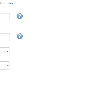
те
форму