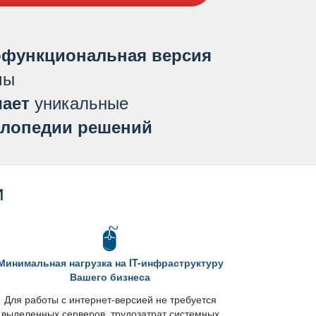
функциональная версия
мы
уникальные
ает
лопедии решений
и
Минимальная нагрузка на IT-инфраструктуру
ашего бизнеса
Для работы с интернет-версией не требуется
ыделенных серверов, трудозатрат системных