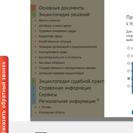
Профес
пользов