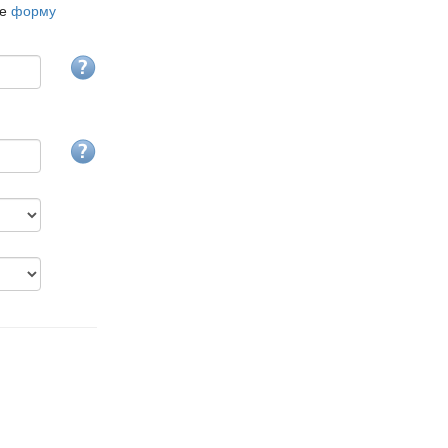
те
форму