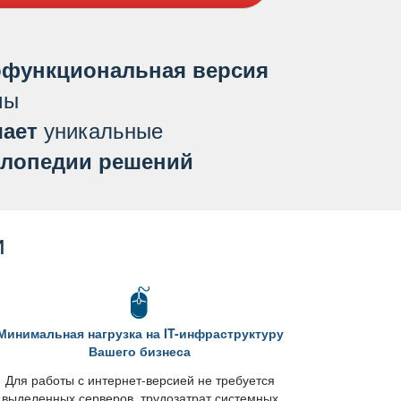
функциональная версия
мы
уникальные
ает
лопедии решений
и
Минимальная нагрузка на IT-инфраструктуру
ашего бизнеса
Для работы с интернет-версией не требуется
ыделенных серверов, трудозатрат системных