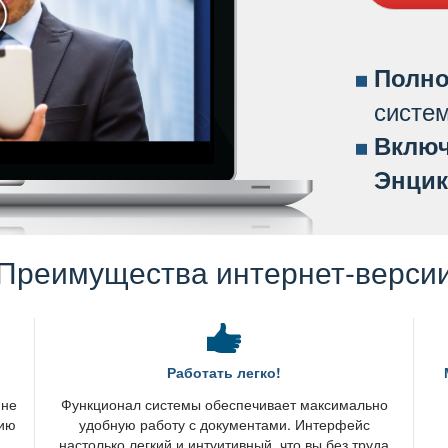
Полно
систе
ключ
Энцик
Преимущества интернет-верси
Работать легко!
 не
Функционал системы обеспечивает максимально
нию
удобную работу с документами. Интерфейс
настолько легкий и интуитивный, что вы без труда