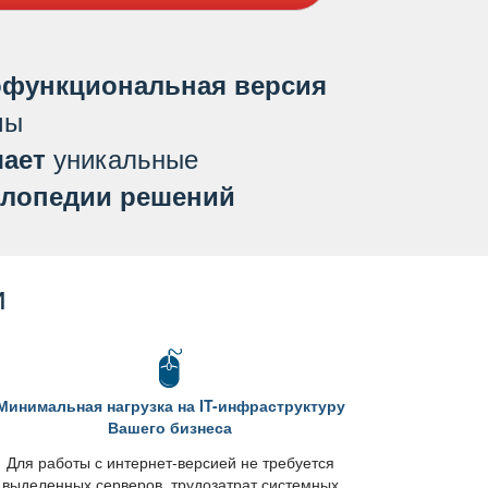
функциональная версия
мы
уникальные
ает
лопедии решений
и
Минимальная нагрузка на IT-инфраструктуру
ашего бизнеса
Для работы с интернет-версией не требуется
ыделенных серверов, трудозатрат системных