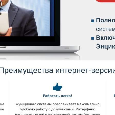
Полно
систе
ключ
Энцик
Преимущества интернет-верси
Работать легко!
 не
Функционал системы обеспечивает максимально
нию
удобную работу с документами. Интерфейс
настолько легкий и интуитивный, что вы без труда