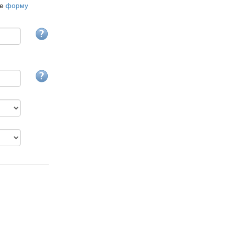
те
форму