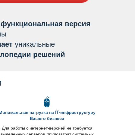
функциональная версия
мы
уникальные
ает
лопедии решений
и
Минимальная нагрузка на IT-инфраструктуру
ашего бизнеса
Для работы с интернет-версией не требуется
ыделенных серверов, трудозатрат системных