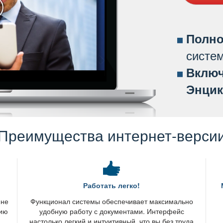
Полно
систе
ключ
Энцик
Преимущества интернет-верси
Работать легко!
 не
Функционал системы обеспечивает максимально
нию
удобную работу с документами. Интерфейс
настолько легкий и интуитивный, что вы без труда