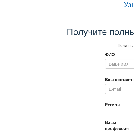
Уз
Получите полны
Если вы
ФИО
аш контактн
Регион
аша
профессия