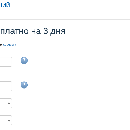
ний
платно на 3 дня
те
форму