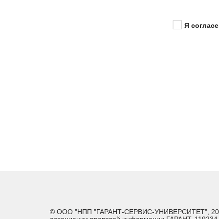
Я согласе
© ООО "НПП "ГАРАНТ-СЕРВИС-УНИВЕРСИТЕТ", 2026. 
ассоциации правовой информации ГАРАНТ. 119234, г.