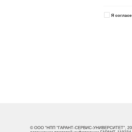
Я согласе
© ООО "НПП "ГАРАНТ-СЕРВИС-УНИВЕРСИТЕТ", 2026. 
ассоциации правовой информации ГАРАНТ. 119234, г.