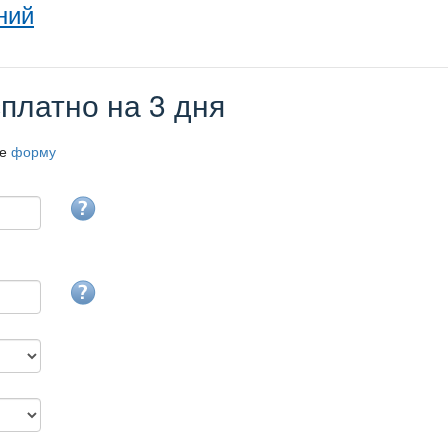
ний
платно на 3 дня
те
форму