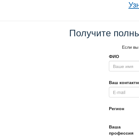
Уз
Получите полны
Если вы
ФИО
аш контактн
Регион
аша
профессия