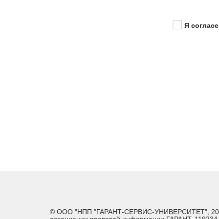
Я согласе
© ООО "НПП "ГАРАНТ-СЕРВИС-УНИВЕРСИТЕТ", 2026. 
ассоциации правовой информации ГАРАНТ. 119234, г.