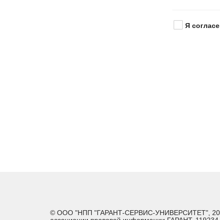
Я согласе
© ООО "НПП "ГАРАНТ-СЕРВИС-УНИВЕРСИТЕТ", 2026. 
ассоциации правовой информации ГАРАНТ. 119234, г.