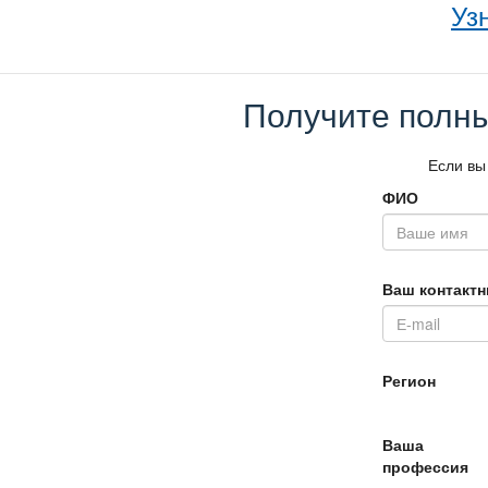
Уз
Получите полны
Если вы
ФИО
аш контактн
Регион
аша
профессия