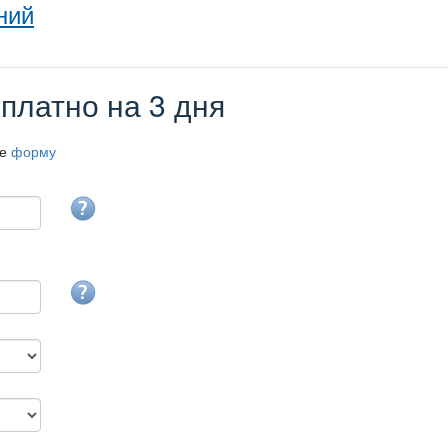
ний
платно на 3 дня
те
форму