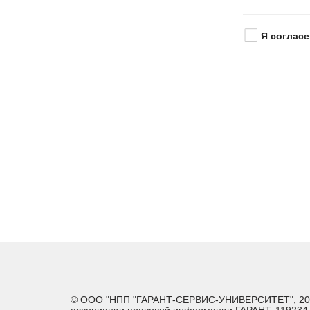
Я согласе
© ООО "НПП "ГАРАНТ-СЕРВИС-УНИВЕРСИТЕТ", 2026. 
ассоциации правовой информации ГАРАНТ. 119234, г.