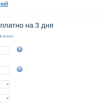
ний
платно на 3 дня
те
форму