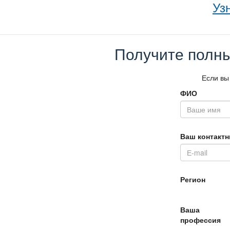
Уз
Получите полны
Если вы
ФИО
аш контактн
Регион
аша
профессия