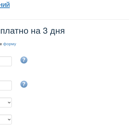
ний
платно на 3 дня
те
форму