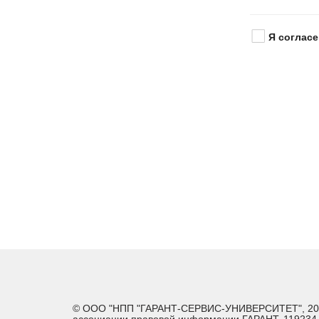
Я согласе
© ООО "НПП "ГАРАНТ-СЕРВИС-УНИВЕРСИТЕТ", 2026. 
ассоциации правовой информации ГАРАНТ. 119234, г.