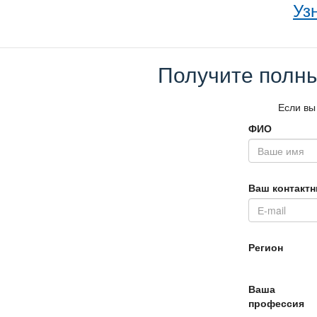
Уз
Получите полны
Если вы
ФИО
аш контактн
Регион
аша
профессия