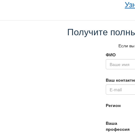
Уз
Получите полны
Если вы
ФИО
аш контактн
Регион
аша
профессия