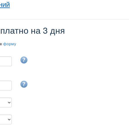
ний
платно на 3 дня
те
форму