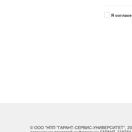
Я согласе
© ООО "НПП "ГАРАНТ-СЕРВИС-УНИВЕРСИТЕТ", 2026. 
ассоциации правовой информации ГАРАНТ. 119234, г.