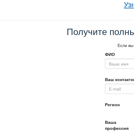
Уз
Получите полны
Если вы
ФИО
аш контактн
Регион
аша
профессия