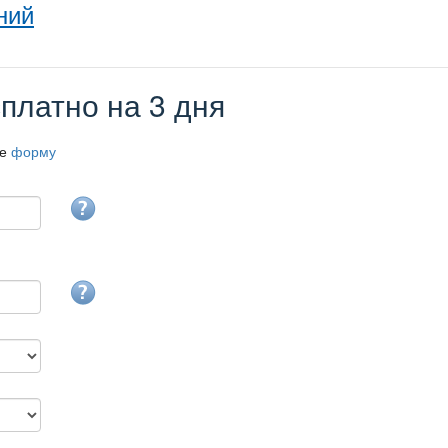
ний
платно на 3 дня
те
форму