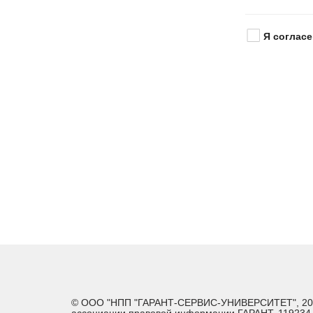
Я согласе
© ООО "НПП "ГАРАНТ-СЕРВИС-УНИВЕРСИТЕТ", 2026. 
ассоциации правовой информации ГАРАНТ. 119234, г.