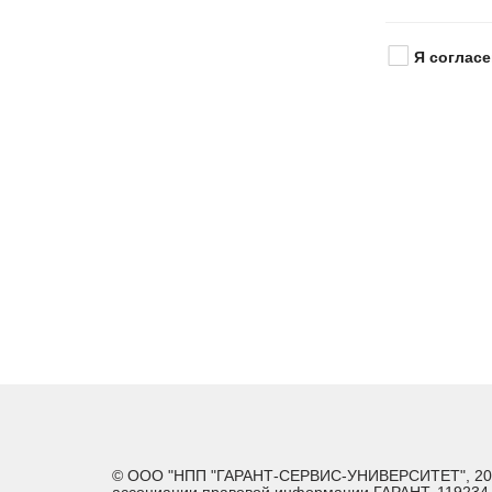
Я согласе
© ООО "НПП "ГАРАНТ-СЕРВИС-УНИВЕРСИТЕТ", 2026. 
ассоциации правовой информации ГАРАНТ. 119234, г.