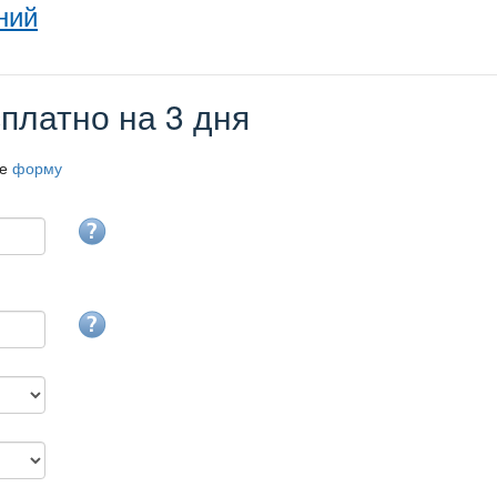
ний
платно на 3 дня
те
форму