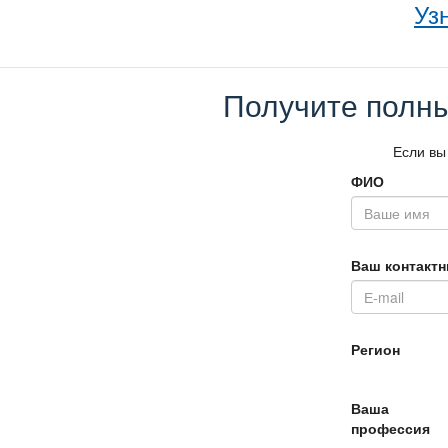
Уз
Получите полны
Если вы
ФИО
аш контактн
Регион
аша
профессия