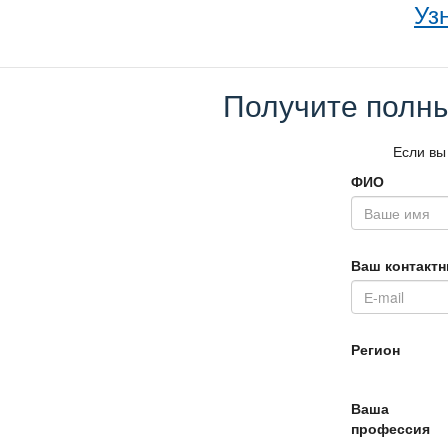
Уз
Получите полны
Если вы
ФИО
аш контактн
Регион
аша
профессия