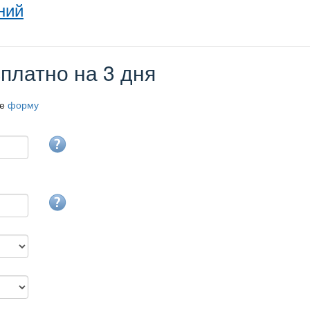
ний
платно на 3 дня
те
форму