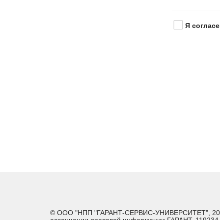
Я согласе
© ООО "НПП "ГАРАНТ-СЕРВИС-УНИВЕРСИТЕТ", 2026. 
ассоциации правовой информации ГАРАНТ. 119234, г.