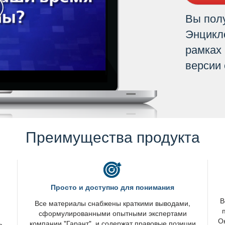
ы полу
Энцикл
рамках
ерсии 
Преимущества продукта
Просто и доступно для понимания
с
се материалы снабжены краткими выводами,
сформулированными опытными экспертами
О
ь.
компании "Гарант", и содержат правовые позиции