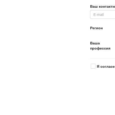
аш контактн
Регион
аша
профессия
Я согласе