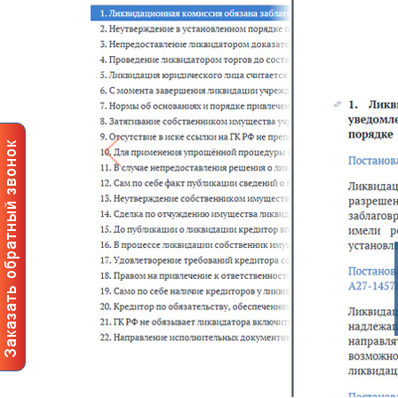
Го
су