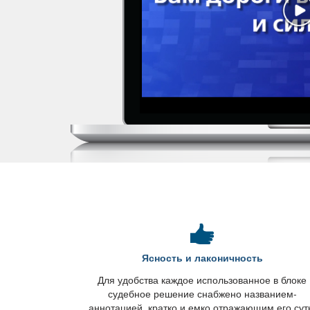
Ясность и лаконичность
Для удобства каждое использованное в блоке
судебное решение снабжено названием-
аннотацией, кратко и емко отражающим его сут